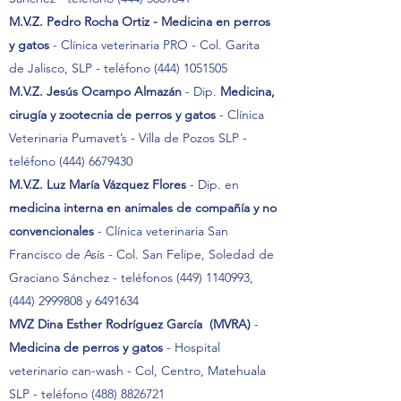
M.V.Z. Pedro Rocha Ortiz - Medicina en perros
y gatos
- Clínica veterinaria PRO - Col. Garita
de Jalisco, SLP - teléfono
(444) 1051505
M.V.Z. Jesús Ocampo Almazán
- Dip.
Medicina,
cirugía y zootecnia de perros y gatos
- Clínica
Veterinaria Pumavet’s - Villa de Pozos SLP -
teléfono
(444) 6679430
M.V.Z. Luz María Vázquez Flores
- Dip. en
medicina interna en animales de compañía y no
convencionales
- Clínica veterinaria San
Francisco de Asís - Col. San Felipe, Soledad de
Graciano Sánchez - teléfonos
(449) 1140993
,
(444) 2999808
y
6491634
MVZ Dina Esther Rodríguez García
(MVRA)
-
Medicina de perros y gatos
- Hospital
veterinario can-wash - Col, Centro, Matehuala
SLP - teléfono
(488) 8826721