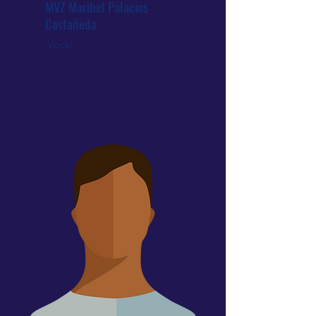
MVZ Maribel Palacios
Castañeda
Vocal