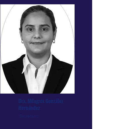
Dra. Milagros González
Hernández
Secretario