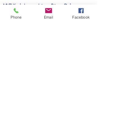
​MVZ Keyla Lorena López Pérez. Dpl en
Imagenología veterinaria y MVZ Martín Rafael
Phone
Email
Facebook
Salas Cerino
- Hospital CEMEVET Rayón. Rayón
SLP - teléfono
(444) 338 7336
MVZ Antonio Muñoz Ramos
- Dpl en
gastroenterología y dermatología veterinaria -
Animalejos Servicios Veterinarios - Col. Virreyes,
SLP - teléfono
(444) 2571191